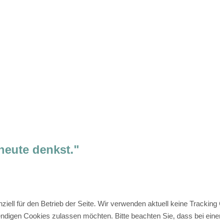
heute denkst."
t und Energie. Das
mit mir in der Natur
ziell für den Betrieb der Seite. Wir verwenden aktuell keine Trackin
i einem 60 oder 90-
ndigen Cookies zulassen möchten. Bitte beachten Sie, dass bei einer 