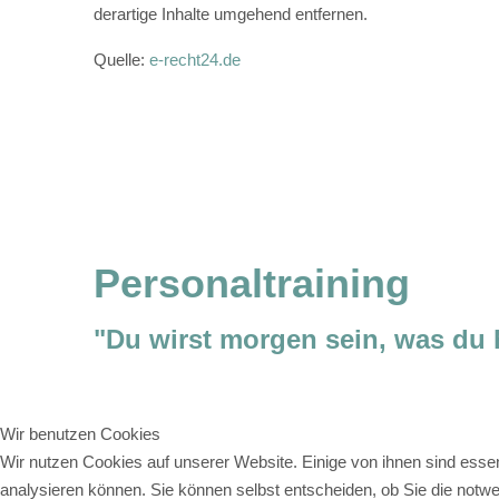
derartige Inhalte umgehend entfernen.
Quelle:
e-recht24.de
Vorheriger Beitrag: Datenschutzerklärung
Zurück
Personaltraining
"Du wirst morgen sein, was du 
Mehr Lebensfreude, Gesundhei
Wir benutzen Cookies
alles kannst du beim Training 
Wir nutzen Cookies auf unserer Website. Einige von ihnen sind essen
erreichen.
Ich begleite dich be
analysieren können. Sie können selbst entscheiden, ob Sie die notwe