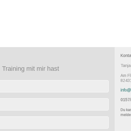
Konta
Tanja
Training mit mir hast
Am Fl
82431
info@
0157
Du kan
melde