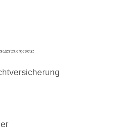
satzsteuergesetz:
chtversicherung
her