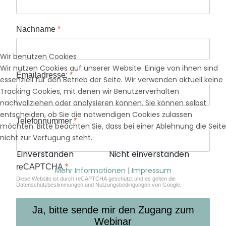
Nachname
*
Wir benutzen Cookies
Wir nutzen Cookies auf unserer Website. Einige von ihnen sind
Emailadresse:
*
essenziell für den Betrieb der Seite. Wir verwenden aktuell keine
Tracking Cookies, mit denen wir Benutzerverhalten
nachvollziehen oder analysieren können. Sie können selbst
entscheiden, ob Sie die notwendigen Cookies zulassen
Telefonnummer
*
möchten. Bitte beachten Sie, dass bei einer Ablehnung die Seite
nicht zur Verfügung steht.
Einverstanden
Nicht einverstanden
reCAPTCHA
*
Mehr Informationen
|
Impressum
Diese Website ist durch reCAPTCHA geschützt und es gelten die
Datenschutzbestimmungen
und
Nutzungsbedingungen
von Google.
Ja, bitte sende mir den Zugang zum
Webinar