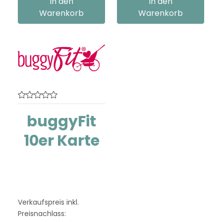
In den
In den
Warenkorb
Warenkorb
buggyFit
10er Karte
Eine 10er Karte für
buggyFit für die Gebiete
Penzberg und ...
Verkaufspreis inkl.
Preisnachlass: