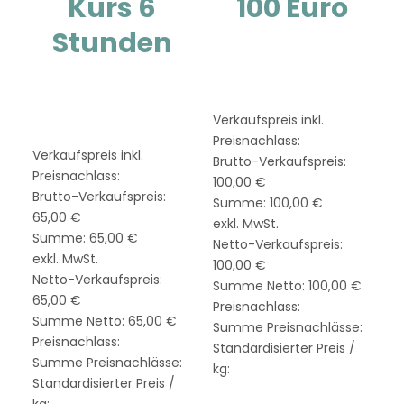
Kurs 6
100 Euro
Stunden
Kaufe ein Gutschein für
den Aktiven Mama club,
Teilnahme am Kurs
ein Training ...
eveningFit für die
Gebiete Penzberg und ...
Verkaufspreis inkl.
Preisnachlass:
Verkaufspreis inkl.
Brutto-Verkaufspreis:
Preisnachlass:
100,00 €
Brutto-Verkaufspreis:
Summe:
100,00 €
65,00 €
exkl. MwSt.
Summe:
65,00 €
Netto-Verkaufspreis:
exkl. MwSt.
100,00 €
Netto-Verkaufspreis:
Summe Netto:
100,00 €
65,00 €
Preisnachlass:
Summe Netto:
65,00 €
Summe Preisnachlässe:
Preisnachlass:
Standardisierter Preis /
Summe Preisnachlässe:
kg:
Standardisierter Preis /
kg: