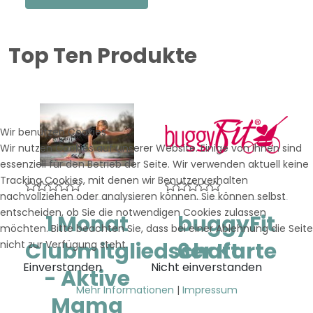
Top Ten Produkte
Wir benutzen Cookies
Wir nutzen Cookies auf unserer Website. Einige von ihnen sind
essenziell für den Betrieb der Seite. Wir verwenden aktuell keine
Tracking Cookies, mit denen wir Benutzerverhalten
nachvollziehen oder analysieren können. Sie können selbst
entscheiden, ob Sie die notwendigen Cookies zulassen
1 Monat
buggyFit
möchten. Bitte beachten Sie, dass bei einer Ablehnung die Seite
Clubmitgliedschaft
6er Karte
nicht zur Verfügung steht.
Einverstanden
Nicht einverstanden
- Aktive
Eine 6er Karte für
Mehr Informationen
|
Impressum
buggyFit für die Gebiete
Mama
Penzberg und ...